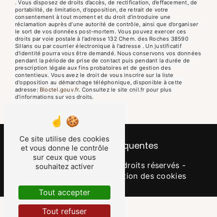
. Vous disposez de droits d’accès, de rectification, d’effacement, de
portabilité, de limitation, d’opposition, de retrait de votre
consentement à tout moment et du droit d’introduire une
réclamation auprès d’une autorité de contrôle, ainsi que d’organiser
le sort de vos données post-mortem. Vous pouvez exercer ces
droits par voie postale à l'adresse 132 Chem. des Roches 38590
Sillans ou par courrier électronique à l'adresse . Un justificatif
d'identité pourra vous être demandé. Nous conservons vos données
pendant la période de prise de contact puis pendant la durée de
prescription légale aux fins probatoires et de gestion des
contentieux. Vous avez le droit de vous inscrire sur la liste
d'opposition au démarchage téléphonique, disponible à cette
adresse:
Bloctel.gouv.fr
. Consultez le site cnil.fr pour plus
d’informations sur vos droits.
Ce site utilise des cookies
Recherches fréquentes
et vous donne le contrôle
sur ceux que vous
©
Vistalid
- 2026 - Tous droits réservés -
souhaitez activer
Mentions légales
-
Gestion des cookies
Tout accepter
Tout refuser