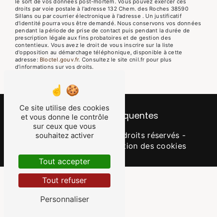
le sort de vos données post-mortem. Vous pouvez exercer ces
droits par voie postale à l'adresse 132 Chem. des Roches 38590
Sillans ou par courrier électronique à l'adresse . Un justificatif
d'identité pourra vous être demandé. Nous conservons vos données
pendant la période de prise de contact puis pendant la durée de
prescription légale aux fins probatoires et de gestion des
contentieux. Vous avez le droit de vous inscrire sur la liste
d'opposition au démarchage téléphonique, disponible à cette
adresse:
Bloctel.gouv.fr
. Consultez le site cnil.fr pour plus
d’informations sur vos droits.
Ce site utilise des cookies
Recherches fréquentes
et vous donne le contrôle
sur ceux que vous
©
Vistalid
- 2026 - Tous droits réservés -
souhaitez activer
Mentions légales
-
Gestion des cookies
Tout accepter
Tout refuser
Personnaliser