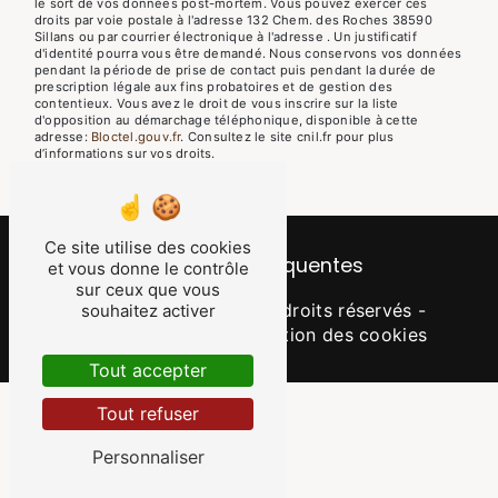
le sort de vos données post-mortem. Vous pouvez exercer ces
droits par voie postale à l'adresse 132 Chem. des Roches 38590
Sillans ou par courrier électronique à l'adresse . Un justificatif
d'identité pourra vous être demandé. Nous conservons vos données
pendant la période de prise de contact puis pendant la durée de
prescription légale aux fins probatoires et de gestion des
contentieux. Vous avez le droit de vous inscrire sur la liste
d'opposition au démarchage téléphonique, disponible à cette
adresse:
Bloctel.gouv.fr
. Consultez le site cnil.fr pour plus
d’informations sur vos droits.
Ce site utilise des cookies
Recherches fréquentes
et vous donne le contrôle
sur ceux que vous
©
Vistalid
- 2026 - Tous droits réservés -
souhaitez activer
Mentions légales
-
Gestion des cookies
Tout accepter
Tout refuser
Personnaliser