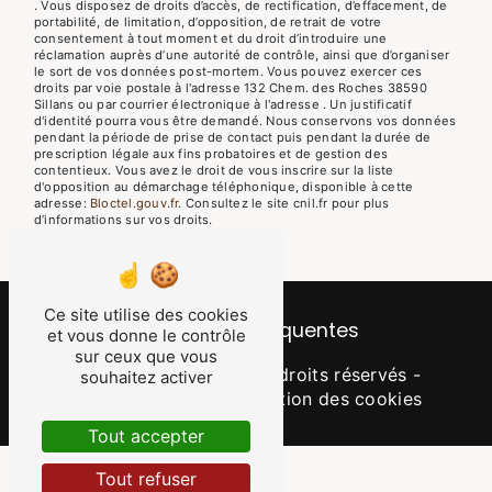
. Vous disposez de droits d’accès, de rectification, d’effacement, de
portabilité, de limitation, d’opposition, de retrait de votre
consentement à tout moment et du droit d’introduire une
réclamation auprès d’une autorité de contrôle, ainsi que d’organiser
le sort de vos données post-mortem. Vous pouvez exercer ces
droits par voie postale à l'adresse 132 Chem. des Roches 38590
Sillans ou par courrier électronique à l'adresse . Un justificatif
d'identité pourra vous être demandé. Nous conservons vos données
pendant la période de prise de contact puis pendant la durée de
prescription légale aux fins probatoires et de gestion des
contentieux. Vous avez le droit de vous inscrire sur la liste
d'opposition au démarchage téléphonique, disponible à cette
adresse:
Bloctel.gouv.fr
. Consultez le site cnil.fr pour plus
d’informations sur vos droits.
Ce site utilise des cookies
Recherches fréquentes
et vous donne le contrôle
sur ceux que vous
©
Vistalid
- 2026 - Tous droits réservés -
souhaitez activer
Mentions légales
-
Gestion des cookies
Tout accepter
Tout refuser