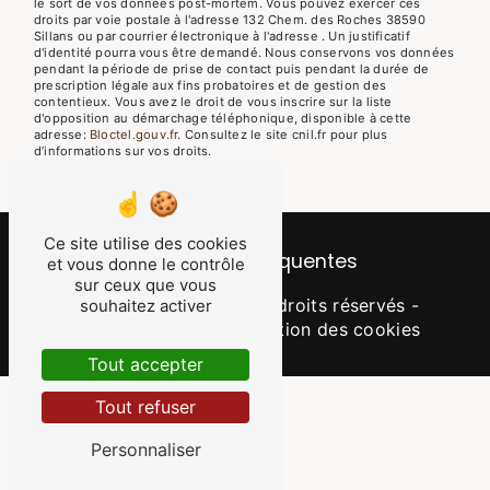
le sort de vos données post-mortem. Vous pouvez exercer ces
droits par voie postale à l'adresse 132 Chem. des Roches 38590
Sillans ou par courrier électronique à l'adresse . Un justificatif
d'identité pourra vous être demandé. Nous conservons vos données
pendant la période de prise de contact puis pendant la durée de
prescription légale aux fins probatoires et de gestion des
contentieux. Vous avez le droit de vous inscrire sur la liste
d'opposition au démarchage téléphonique, disponible à cette
adresse:
Bloctel.gouv.fr
. Consultez le site cnil.fr pour plus
d’informations sur vos droits.
Ce site utilise des cookies
Recherches fréquentes
et vous donne le contrôle
sur ceux que vous
©
Vistalid
- 2026 - Tous droits réservés -
souhaitez activer
Mentions légales
-
Gestion des cookies
Tout accepter
Tout refuser
Personnaliser