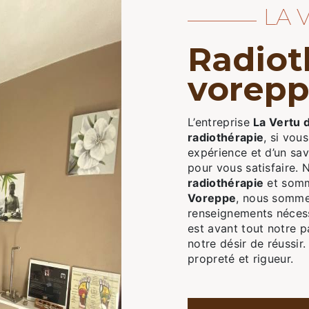
LA
radiothérapie à
vorep
L’entreprise
La Vertu 
radiothérapie
, si vou
expérience et d’un sav
pour vous satisfaire.
radiothérapie
et somme
Voreppe
, nous sommes
renseignements nécess
est avant tout notre p
notre désir de réussir.
propreté et rigueur.